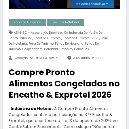
Encatho E Exprotel
Eventos Hotelaria
ABIH-SC – Associação Brasileira Da Indústria De Hotéis De
,
,
,
Santa Catarina
Encatho E Exprotel
Encatho E Exprotel 2026
Feira
,
,
,
De Hotelaria
Feira De Turismo
Feiras De Hotelaria
Feiras De
,
,
,
,
Turismo
Hospedagem
Hotelaria
Hoteleiro
Hoteleiros
Redação Indústria De Hotéis
3 De Junho De 2026
Compre Pronto
Alimentos Congelados no
Encatho & Exprotel 2026
.
Indústria de Hotéis
. A Compre Pronto Alimentos
Congelados confirma participação no 37º Encatho &
Exprotel, que acontece de 11 a 13 de agosto de 2026, no
CentroSul, em Florianópolis. Com o slogan “Não perca