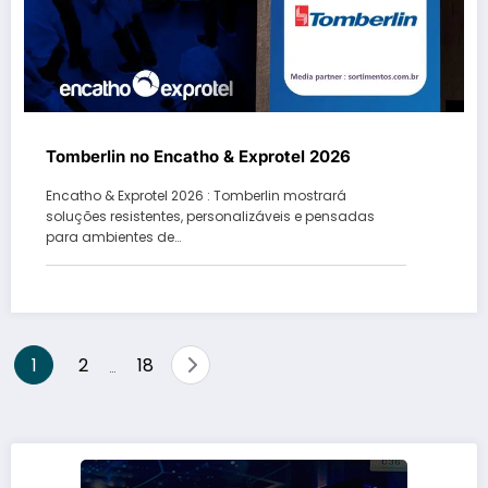
Tomberlin no Encatho & Exprotel 2026
Encatho & Exprotel 2026 : Tomberlin mostrará
soluções resistentes, personalizáveis e pensadas
para ambientes de…
Paginação
1
2
18
…
de
posts