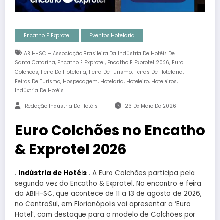
Encatho E Exprotel
Eventos Hotelaria
ABIH-SC – Associação Brasileira Da Indústria De Hotéis De
,
,
,
Santa Catarina
Encatho E Exprotel
Encatho E Exprotel 2026
Euro
,
,
,
,
Colchões
Feira De Hotelaria
Feira De Turismo
Feiras De Hotelaria
,
,
,
,
,
Feiras De Turismo
Hospedagem
Hotelaria
Hoteleiro
Hoteleiros
Indústria De Hotéis
Redação Indústria De Hotéis
23 De Maio De 2026
Euro Colchões no Encatho
& Exprotel 2026
.
Indústria de Hotéis
. A Euro Colchões participa pela
segunda vez do Encatho & Exprotel. No encontro e feira
da ABIH-SC, que acontece de 11 a 13 de agosto de 2026,
no CentroSul, em Florianópolis vai apresentar a ‘Euro
Hotel’, com destaque para o modelo de Colchões por