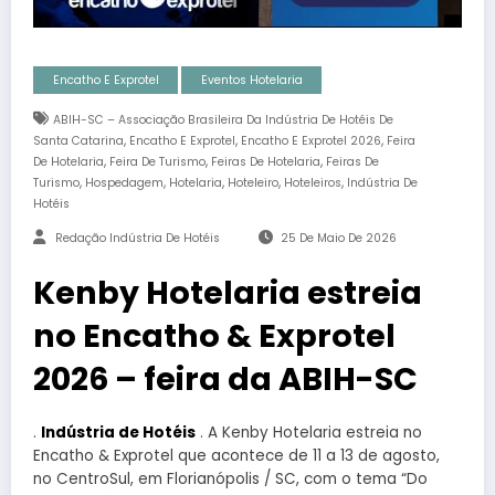
Encatho E Exprotel
Eventos Hotelaria
ABIH-SC – Associação Brasileira Da Indústria De Hotéis De
,
,
,
Santa Catarina
Encatho E Exprotel
Encatho E Exprotel 2026
Feira
,
,
,
De Hotelaria
Feira De Turismo
Feiras De Hotelaria
Feiras De
,
,
,
,
,
Turismo
Hospedagem
Hotelaria
Hoteleiro
Hoteleiros
Indústria De
Hotéis
Redação Indústria De Hotéis
25 De Maio De 2026
Kenby Hotelaria estreia
no Encatho & Exprotel
2026 – feira da ABIH-SC
.
Indústria de Hotéis
. A Kenby Hotelaria estreia no
Encatho & Exprotel que acontece de 11 a 13 de agosto,
no CentroSul, em Florianópolis / SC, com o tema “Do