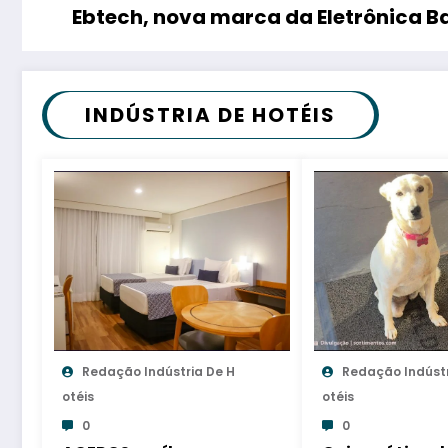
Ebtech, nova marca da Eletrônica Ba
INDÚSTRIA DE HOTÉIS
Redação Indústria De H
Redação Indústr
Otéis
Otéis
0
0