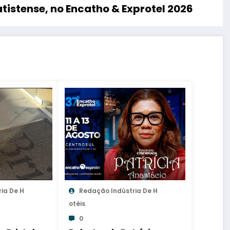
tistense, no Encatho & Exprotel 2026
ia De H
Redação Indústria De H
Otéis
0