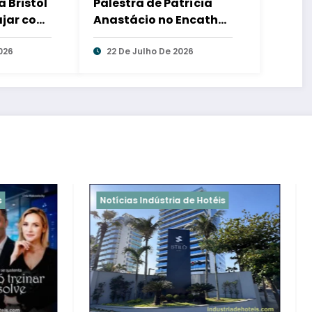
a Bristol
Palestra de Patrícia
ajar com
Anastácio no Encatho
l
& Exprotel 2026
026
22 De Julho De 2026
ndústria de Hotéis
Hotéis em São Paulo
Notícia
Indústria de Hotéis