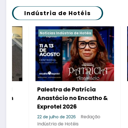
Indústria de Hotéis
Notícias Indústria de Hotéis
Notícias I
Palestra de Patrícia
Encatho
Anastácio no Encatho &
painel 
Exprotel 2026
que se 
só trei
Redação
22 de julho de 2026
Indústria de Hotéis
27 de junh