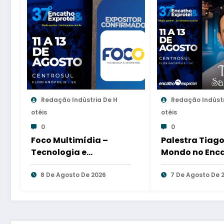
Redação Indústria De H
Redação Indústr
Otéis
Otéis
0
0
Foco Multimídia –
Palestra Tiago
Tecnologia e
Mondo no Enc
Marketing no Encatho
Exprotel 2026
& Exprotel 2026
8 De Agosto De 2026
7 De Agosto De 