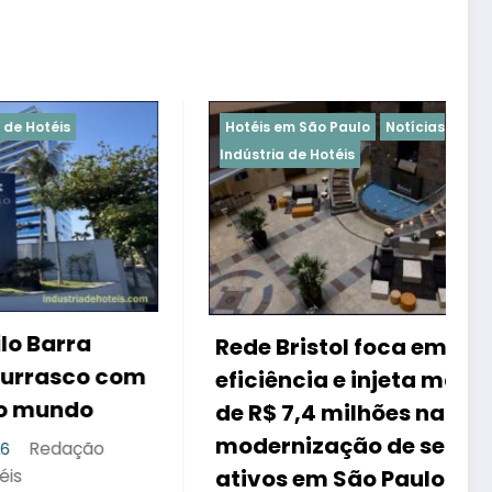
Hotéis em São Paulo
Notícias
Indústria de Hotéis
P
a
Rede Bristol foca em
e
o com
eficiência e injeta mais
R
o
de R$ 7,4 milhões na
i
modernização de seus
ão
s
ativos em São Paulo