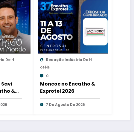
ia De H
Redação Indústria De H
Otéis
0
 Savi
Moncoc no Encatho &
atho &
Exprotel 2026
2026
7 De Agosto De 2026