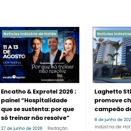
ndústria de Hotéis
Notícias Indústria de Hotéis
 & Exprotel 2026 :
Laghetto Stilo Barr
“Hospitalidade
promove churrasc
sustenta: por que
campeão do mund
nar não resolve”
Redaç
8 de junho de 2026
Indústria de Hotéis
Redação
o de 2026