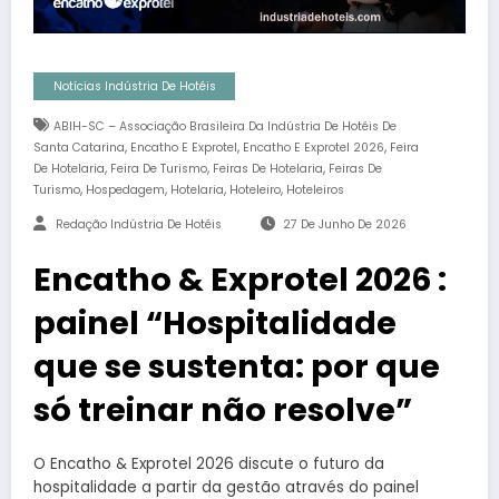
Notícias Indústria De Hotéis
ABIH-SC – Associação Brasileira Da Indústria De Hotéis De
,
,
,
Santa Catarina
Encatho E Exprotel
Encatho E Exprotel 2026
Feira
,
,
,
De Hotelaria
Feira De Turismo
Feiras De Hotelaria
Feiras De
,
,
,
,
Turismo
Hospedagem
Hotelaria
Hoteleiro
Hoteleiros
Redação Indústria De Hotéis
27 De Junho De 2026
Encatho & Exprotel 2026 :
painel “Hospitalidade
que se sustenta: por que
só treinar não resolve”
O Encatho & Exprotel 2026 discute o futuro da
hospitalidade a partir da gestão através do painel