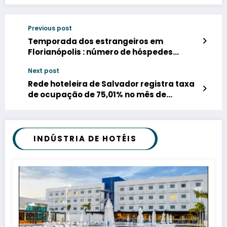
Previous post
Temporada dos estrangeiros em
Florianópolis : número de hóspedes
cresce 44% nos hotéis de Jurerê
Next post
Internacional
Rede hoteleira de Salvador registra taxa
de ocupação de 75,01% no mês de
janeiro/25
INDÚSTRIA DE HOTÉIS