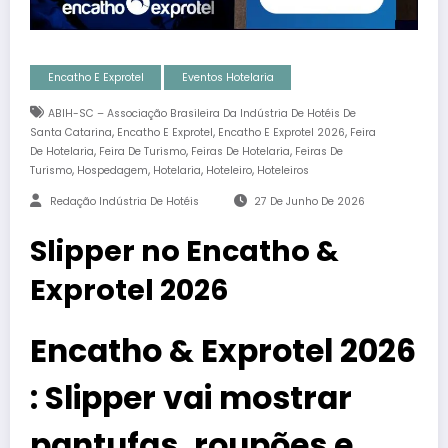
Encatho E Exprotel
Eventos Hotelaria
ABIH-SC – Associação Brasileira Da Indústria De Hotéis De
,
,
,
Santa Catarina
Encatho E Exprotel
Encatho E Exprotel 2026
Feira
,
,
,
De Hotelaria
Feira De Turismo
Feiras De Hotelaria
Feiras De
,
,
,
,
Turismo
Hospedagem
Hotelaria
Hoteleiro
Hoteleiros
Redação Indústria De Hotéis
27 De Junho De 2026
Slipper no Encatho &
Exprotel 2026
Encatho & Exprotel 2026
: Slipper vai mostrar
pantufas, roupões e