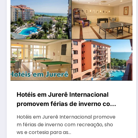
Hotéis em Jurerê Internacional
promovem férias de inverno com
recreação, shows e cortesia
Hotéis em Jurerê Internacional promove
para as crianças
m férias de inverno com recreação, sho
ws e cortesia para as…